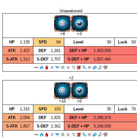
Unawakened
×8
×3
HP
1,135
SPD
94
Level
30
Luck
50
ATK
1,422
DEF
1,281
DEF × HP
1,453,935
S‑ATK
1,312
S‑DEF
1,707
S‑DEF × HP
1,937,445
+2
×16
×6
HP
1,315
SPD
103
Level
35
Luck
70
ATK
2,004
DEF
1,825
DEF × HP
2,399,875
S‑ATK
1,857
S‑DEF
2,362
S‑DEF × HP
3,106,030