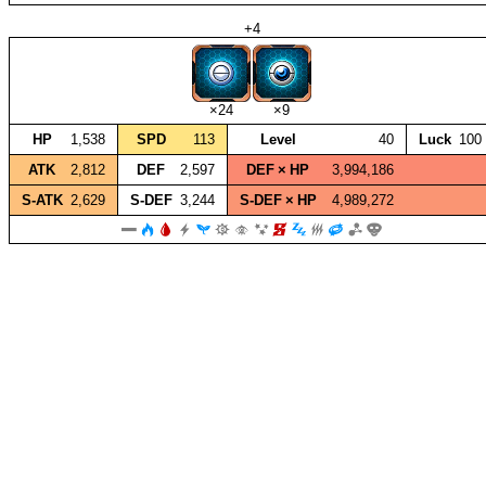
+4
×24
×9
HP
1,538
SPD
113
Level
40
Luck
100
ATK
2,812
DEF
2,597
DEF × HP
3,994,186
S‑ATK
2,629
S‑DEF
3,244
S‑DEF × HP
4,989,272