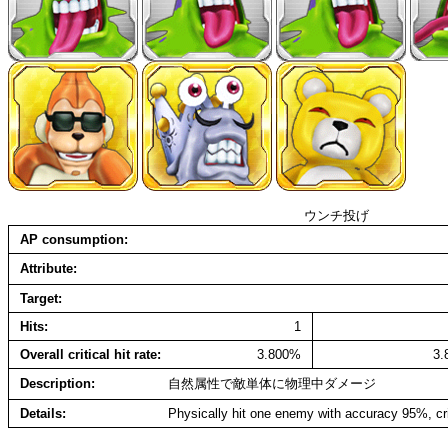
ウンチ投げ
AP consumption
Attribute
Target
Hits
1
Overall critical hit rate
3.800%
3
Description
自然属性で敵単体に物理中ダメージ
Details
Physically hit one enemy with accuracy 95%, cr