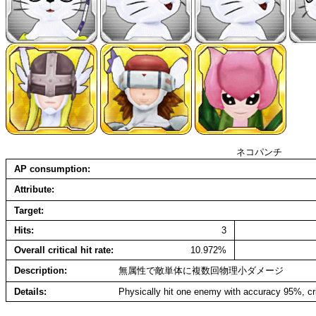
ネコパンチ
AP consumption
Attribute
Target
Hits
3
Overall critical hit rate
10.972%
Description
無属性で敵単体に複数回物理小ダメージ
Details
Physically hit one enemy with accuracy 95%, cri