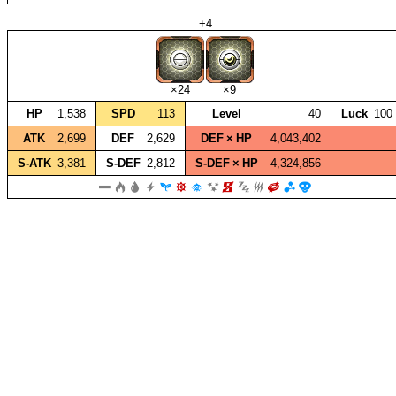
+4
×24
×9
HP
1,538
SPD
113
Level
40
Luck
100
ATK
2,699
DEF
2,629
DEF × HP
4,043,402
S‑ATK
3,381
S‑DEF
2,812
S‑DEF × HP
4,324,856