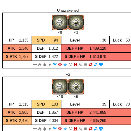
Unawakened
×8
×3
HP
1,135
SPD
94
Level
30
Luck
50
ATK
1,340
DEF
1,312
DEF × HP
1,489,120
S‑ATK
1,787
S‑DEF
1,422
S‑DEF × HP
1,613,970
+2
×16
×6
HP
1,315
SPD
103
Level
35
Luck
70
ATK
1,905
DEF
1,857
DEF × HP
2,441,955
S‑ATK
2,470
S‑DEF
2,004
S‑DEF × HP
2,635,260