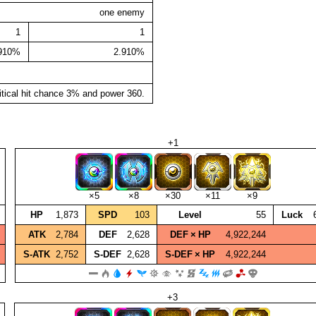
one enemy
1
1
.910%
2.910%
itical hit chance 3% and power 360.
+1
×5
×8
×30
×11
×9
HP
1,873
SPD
103
Level
55
Luck
ATK
2,784
DEF
2,628
DEF × HP
4,922,244
S‑ATK
2,752
S‑DEF
2,628
S‑DEF × HP
4,922,244
+3