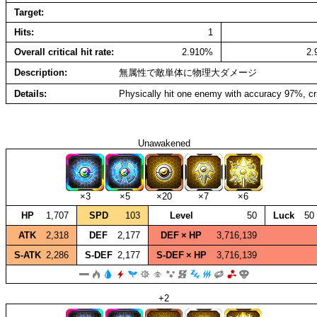
Target
Hits
1
Overall critical hit rate
2.910%
2
Description
無属性で敵単体に物理大ダメージ
Details
Physically hit one enemy with accuracy 97%, cr
Unawakened
×3
×5
×20
×7
×6
HP
1,707
SPD
103
Level
50
Luck
50
ATK
2,318
DEF
2,177
DEF × HP
3,716,139
S‑ATK
2,286
S‑DEF
2,177
S‑DEF × HP
3,716,139
+2