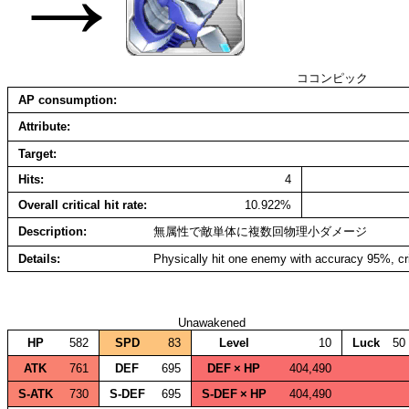
ココンピック
AP consumption
Attribute
Target
Hits
4
Overall critical hit rate
10.922%
Description
無属性で敵単体に複数回物理小ダメージ
Details
Physically hit one enemy with accuracy 95%, cri
Unawakened
HP
582
SPD
83
Level
10
Luck
50
ATK
761
DEF
695
DEF × HP
404,490
S‑ATK
730
S‑DEF
695
S‑DEF × HP
404,490