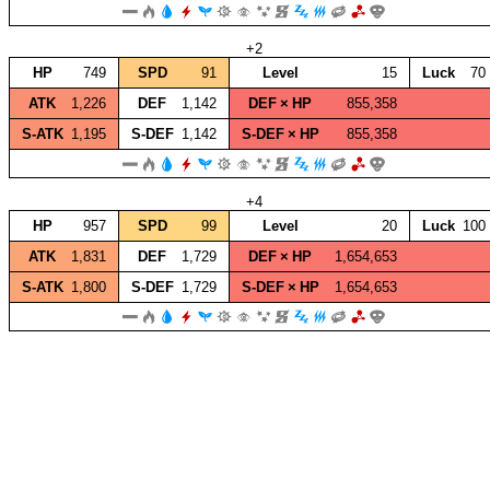
+2
HP
749
SPD
91
Level
15
Luck
70
ATK
1,226
DEF
1,142
DEF × HP
855,358
S‑ATK
1,195
S‑DEF
1,142
S‑DEF × HP
855,358
+4
HP
957
SPD
99
Level
20
Luck
100
ATK
1,831
DEF
1,729
DEF × HP
1,654,653
S‑ATK
1,800
S‑DEF
1,729
S‑DEF × HP
1,654,653