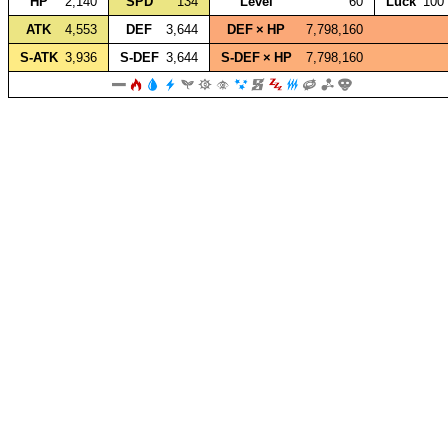
HP
2,140
SPD
134
Level
60
Luck
100
ATK
4,553
DEF
3,644
DEF × HP
7,798,160
S‑ATK
3,936
S‑DEF
3,644
S‑DEF × HP
7,798,160