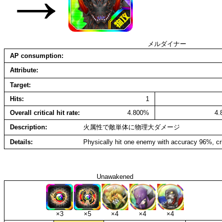
メルダイナー
AP consumption
Attribute
Target
Hits
1
Overall critical hit rate
4.800%
4
Description
火属性で敵単体に物理大ダメージ
Details
Physically hit one enemy with accuracy 96%, cr
Unawakened
×3
×5
×4
×4
×4