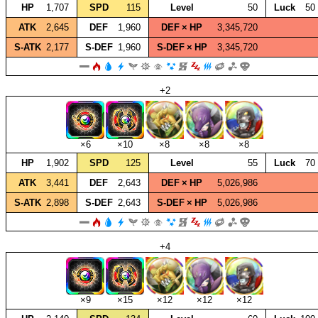
HP
1,707
SPD
115
Level
50
Luck
50
ATK
2,645
DEF
1,960
DEF × HP
3,345,720
S‑ATK
2,177
S‑DEF
1,960
S‑DEF × HP
3,345,720
+2
×6
×10
×8
×8
×8
HP
1,902
SPD
125
Level
55
Luck
70
ATK
3,441
DEF
2,643
DEF × HP
5,026,986
S‑ATK
2,898
S‑DEF
2,643
S‑DEF × HP
5,026,986
+4
×9
×15
×12
×12
×12