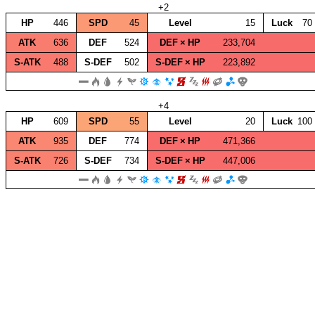
+2
HP
446
SPD
45
Level
15
Luck
70
ATK
636
DEF
524
DEF × HP
233,704
S‑ATK
488
S‑DEF
502
S‑DEF × HP
223,892
+4
HP
609
SPD
55
Level
20
Luck
100
ATK
935
DEF
774
DEF × HP
471,366
S‑ATK
726
S‑DEF
734
S‑DEF × HP
447,006