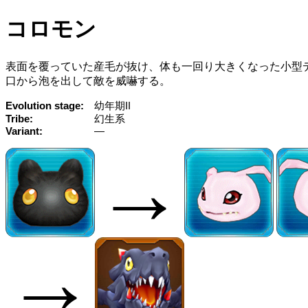
コロモン
表面を覆っていた産毛が抜け、体も一回り大きくなった小型
口から泡を出して敵を威嚇する。
Evolution stage
幼年期II
Tribe
幻生系
Variant
—
→
→