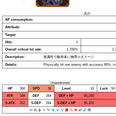
あわ
AP consumption
Attribute
Target
Hits
1
Overall critical hit rate
1.700%
1
Description
無属性で敵単体に物理小ダメージ
Details
Physically hit one enemy with accuracy 85%, cr
Unawakened
HP
300
SPD
36
Level
10
Luck
50
ATK
348
DEF
284
DEF × HP
85,200
S‑ATK
262
S‑DEF
284
S‑DEF × HP
85,200