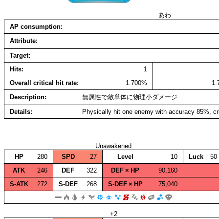
あわ
AP consumption
Attribute
Target
Hits
1
Overall critical hit rate
1.700%
1
Description
無属性で敵単体に物理小ダメージ
Details
Physically hit one enemy with accuracy 85%, cr
Unawakened
HP
280
SPD
27
Level
10
Luck
50
ATK
246
DEF
322
DEF × HP
90,160
S‑ATK
272
S‑DEF
268
S‑DEF × HP
75,040
+2