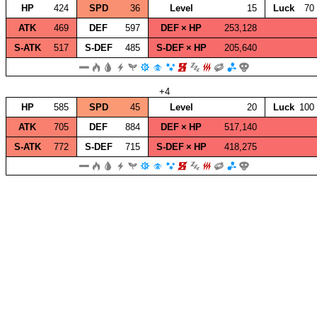
HP
424
SPD
36
Level
15
Luck
70
ATK
469
DEF
597
DEF × HP
253,128
S‑ATK
517
S‑DEF
485
S‑DEF × HP
205,640
+4
HP
585
SPD
45
Level
20
Luck
100
ATK
705
DEF
884
DEF × HP
517,140
S‑ATK
772
S‑DEF
715
S‑DEF × HP
418,275