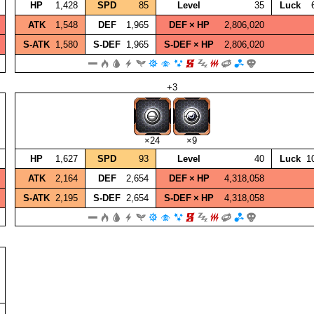
HP
1,428
SPD
85
Level
35
Luck
ATK
1,548
DEF
1,965
DEF × HP
2,806,020
S‑ATK
1,580
S‑DEF
1,965
S‑DEF × HP
2,806,020
+3
×24
×9
HP
1,627
SPD
93
Level
40
Luck
1
ATK
2,164
DEF
2,654
DEF × HP
4,318,058
S‑ATK
2,195
S‑DEF
2,654
S‑DEF × HP
4,318,058