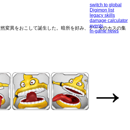
switch to global
Digimon list
legacy skills
damage calculator
events
突然変異をおこして誕生した。暗所を好み、データのカスの集
in-game news
→