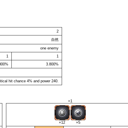
2
自然
one enemy
1
1
.800%
3.800%
itical hit chance 4% and power 240.
+1
×12
×5