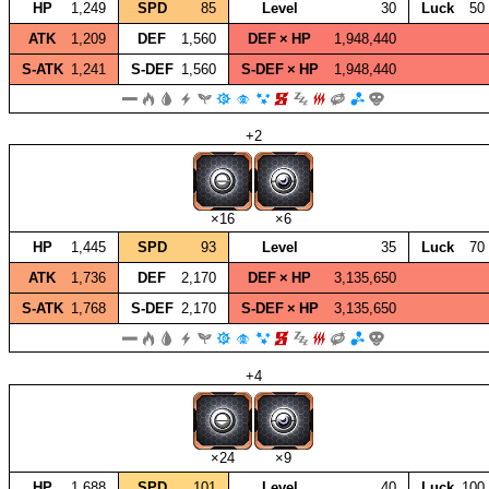
HP
1,249
SPD
85
Level
30
Luck
50
ATK
1,209
DEF
1,560
DEF × HP
1,948,440
S‑ATK
1,241
S‑DEF
1,560
S‑DEF × HP
1,948,440
+2
×16
×6
HP
1,445
SPD
93
Level
35
Luck
70
ATK
1,736
DEF
2,170
DEF × HP
3,135,650
S‑ATK
1,768
S‑DEF
2,170
S‑DEF × HP
3,135,650
+4
×24
×9
HP
1,688
SPD
101
Level
40
Luck
100