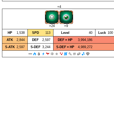
+4
×24
×9
HP
1,538
SPD
113
Level
40
Luck
100
ATK
2,844
DEF
2,597
DEF × HP
3,994,186
S‑ATK
2,597
S‑DEF
3,244
S‑DEF × HP
4,989,272