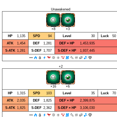
Unawakened
×8
×3
HP
1,135
SPD
94
Level
30
Luck
50
ATK
1,454
DEF
1,281
DEF × HP
1,453,935
S‑ATK
1,281
S‑DEF
1,707
S‑DEF × HP
1,937,445
+2
×16
×6
HP
1,315
SPD
103
Level
35
Luck
70
ATK
2,035
DEF
1,825
DEF × HP
2,399,875
S‑ATK
1,825
S‑DEF
2,362
S‑DEF × HP
3,106,030