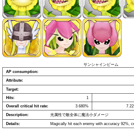
サンシャインビーム
AP consumption
Attribute
Target
Hits
1
Overall critical hit rate
3.680%
7.2
Description
光属性で敵全体に魔法小ダメージ
Details
Magically hit each enemy with accuracy 92%, cr