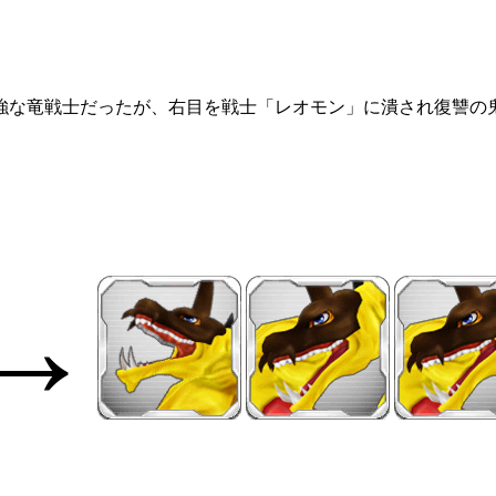
強な竜戦士だったが、右目を戦士「レオモン」に潰され復讐の
→