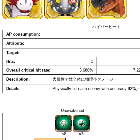
ハイパーヒート
AP consumption
Attribute
Target
Hits
1
Overall critical hit rate
3.680%
7.
Description
火属性で敵全体に物理小ダメージ
Details
Physically hit each enemy with accuracy 92%, c
Unawakened
×8
×3