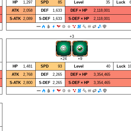
HP
1,297
SPD
85
Level
35
Luck
ATK
2,058
DEF
1,633
DEF × HP
2,118,001
S‑ATK
2,089
S‑DEF
1,633
S‑DEF × HP
2,118,001
+3
×24
×9
HP
1,481
SPD
93
Level
40
Luck
1
ATK
2,768
DEF
2,265
DEF × HP
3,354,465
S‑ATK
2,800
S‑DEF
2,265
S‑DEF × HP
3,354,465