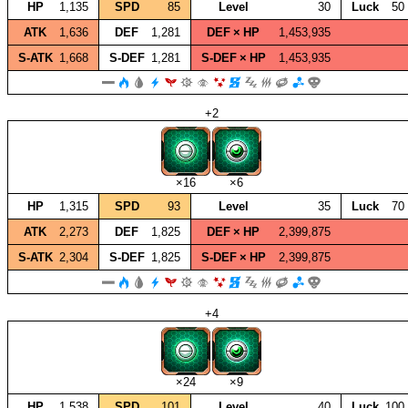
HP
1,135
SPD
85
Level
30
Luck
50
ATK
1,636
DEF
1,281
DEF × HP
1,453,935
S‑ATK
1,668
S‑DEF
1,281
S‑DEF × HP
1,453,935
+2
×16
×6
HP
1,315
SPD
93
Level
35
Luck
70
ATK
2,273
DEF
1,825
DEF × HP
2,399,875
S‑ATK
2,304
S‑DEF
1,825
S‑DEF × HP
2,399,875
+4
×24
×9
HP
1,538
SPD
101
Level
40
Luck
100