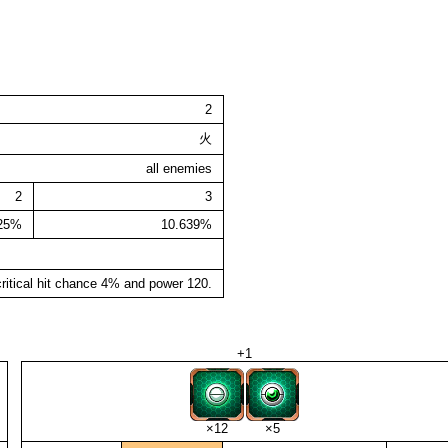
2
火
all enemies
2
3
225%
10.639%
ritical hit chance 4% and power 120.
+1
×12
×5