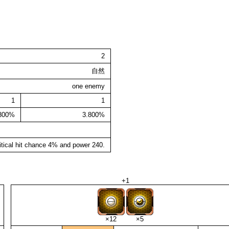
2
自然
one enemy
1
1
.800%
3.800%
itical hit chance 4% and power 240.
+1
×12
×5