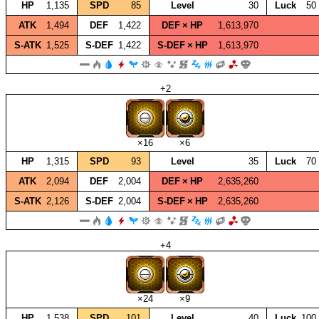
HP
1,135
SPD
85
Level
30
Luck
50
ATK
1,494
DEF
1,422
DEF × HP
1,613,970
S‑ATK
1,525
S‑DEF
1,422
S‑DEF × HP
1,613,970
+2
×16
×6
HP
1,315
SPD
93
Level
35
Luck
70
ATK
2,094
DEF
2,004
DEF × HP
2,635,260
S‑ATK
2,126
S‑DEF
2,004
S‑DEF × HP
2,635,260
+4
×24
×9
HP
1,538
SPD
101
Level
40
Luck
100