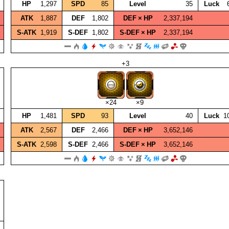
HP
1,297
SPD
85
Level
35
Luck
ATK
1,887
DEF
1,802
DEF × HP
2,337,194
S‑ATK
1,919
S‑DEF
1,802
S‑DEF × HP
2,337,194
+3
×24
×9
HP
1,481
SPD
93
Level
40
Luck
1
ATK
2,567
DEF
2,466
DEF × HP
3,652,146
S‑ATK
2,598
S‑DEF
2,466
S‑DEF × HP
3,652,146