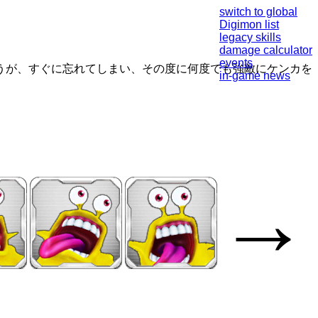
switch to global
Digimon list
legacy skills
damage calculator
events
うが、すぐに忘れてしまい、その度に何度でも強敵にケンカを
in-game news
→