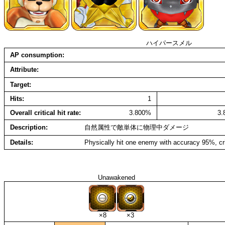
ハイパースメル
AP consumption
Attribute
Target
Hits
1
Overall critical hit rate
3.800%
3
Description
自然属性で敵単体に物理中ダメージ
Details
Physically hit one enemy with accuracy 95%, cr
Unawakened
×8
×3