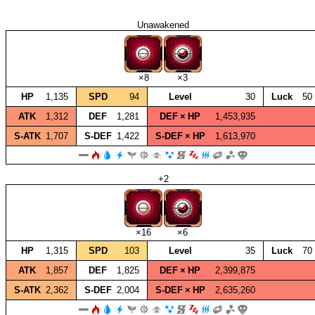
Unawakened
×8
×3
HP
1,135
SPD
94
Level
30
Luck
50
ATK
1,312
DEF
1,281
DEF × HP
1,453,935
S‑ATK
1,707
S‑DEF
1,422
S‑DEF × HP
1,613,970
+2
×16
×6
HP
1,315
SPD
103
Level
35
Luck
70
ATK
1,857
DEF
1,825
DEF × HP
2,399,875
S‑ATK
2,362
S‑DEF
2,004
S‑DEF × HP
2,635,260