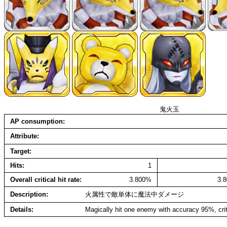
鬼火玉
AP consumption
Attribute
Target
Hits
1
Overall critical hit rate
3.800%
3.
Description
火属性で敵単体に魔法中ダメージ
Details
Magically hit one enemy with accuracy 95%, cri