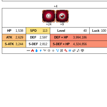
+4
×24
×9
HP
1,538
SPD
113
Level
40
Luck
100
ATK
2,629
DEF
2,597
DEF × HP
3,994,186
S‑ATK
3,244
S‑DEF
2,812
S‑DEF × HP
4,324,856