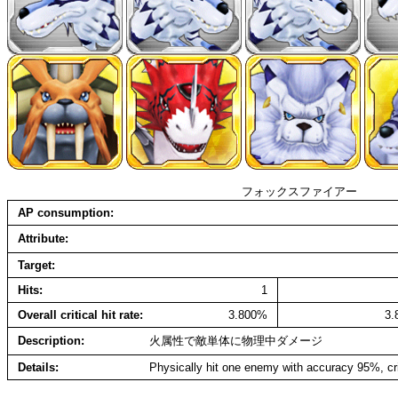
フォックスファイアー
AP consumption
Attribute
Target
Hits
1
Overall critical hit rate
3.800%
3
Description
火属性で敵単体に物理中ダメージ
Details
Physically hit one enemy with accuracy 95%, cr