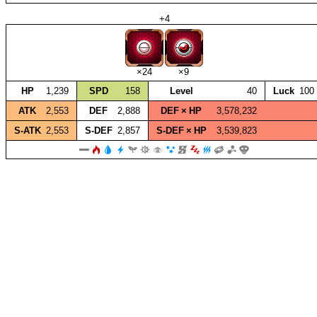
+4
×24
×9
HP
1,239
SPD
158
Level
40
Luck
100
ATK
2,553
DEF
2,888
DEF × HP
3,578,232
S‑ATK
2,553
S‑DEF
2,857
S‑DEF × HP
3,539,823