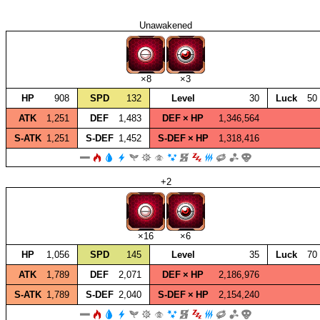
Unawakened
×8
×3
HP
908
SPD
132
Level
30
Luck
50
ATK
1,251
DEF
1,483
DEF × HP
1,346,564
S‑ATK
1,251
S‑DEF
1,452
S‑DEF × HP
1,318,416
+2
×16
×6
HP
1,056
SPD
145
Level
35
Luck
70
ATK
1,789
DEF
2,071
DEF × HP
2,186,976
S‑ATK
1,789
S‑DEF
2,040
S‑DEF × HP
2,154,240