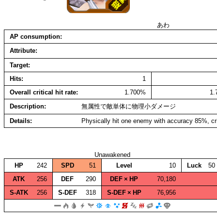
あわ
AP consumption
Attribute
Target
Hits
1
Overall critical hit rate
1.700%
1
Description
無属性で敵単体に物理小ダメージ
Details
Physically hit one enemy with accuracy 85%, cr
Unawakened
HP
242
SPD
51
Level
10
Luck
50
ATK
256
DEF
290
DEF × HP
70,180
S‑ATK
256
S‑DEF
318
S‑DEF × HP
76,956