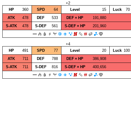
+2
HP
360
SPD
64
Level
15
Luck
70
ATK
478
DEF
533
DEF × HP
191,880
S‑ATK
478
S‑DEF
561
S‑DEF × HP
201,960
+4
HP
491
SPD
77
Level
20
Luck
100
ATK
711
DEF
788
DEF × HP
386,908
S‑ATK
711
S‑DEF
816
S‑DEF × HP
400,656