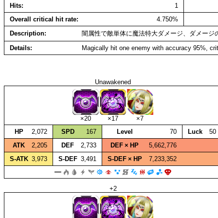
Hits
1
Overall critical hit rate
4.750%
Description
闇属性で敵単体に魔法特大ダメージ、ダメージ
Details
Magically hit one enemy with accuracy 95%, cr
Unawakened
×20
×17
×7
HP
2,072
SPD
167
Level
70
Luck
50
ATK
2,205
DEF
2,733
DEF × HP
5,662,776
S‑ATK
3,973
S‑DEF
3,491
S‑DEF × HP
7,233,352
+2