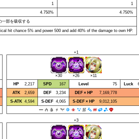
1
1
4.750%
4.750%
の一部を吸収する
itical hit chance 5% and power 500 and add 40% of the damage to own HP.
+1
×30
×26
×11
HP
2,217
SPD
167
Level
75
Luck
ATK
2,659
DEF
3,234
DEF × HP
7,169,778
S‑ATK
4,594
S‑DEF
4,065
S‑DEF × HP
9,012,105
+3