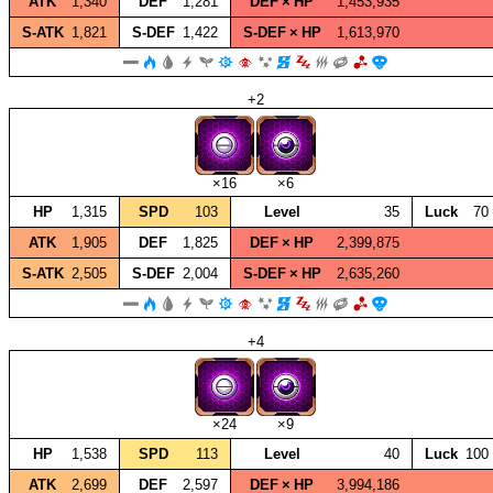
ATK
1,340
DEF
1,281
DEF × HP
1,453,935
S‑ATK
1,821
S‑DEF
1,422
S‑DEF × HP
1,613,970
+2
×16
×6
HP
1,315
SPD
103
Level
35
Luck
70
ATK
1,905
DEF
1,825
DEF × HP
2,399,875
S‑ATK
2,505
S‑DEF
2,004
S‑DEF × HP
2,635,260
+4
×24
×9
HP
1,538
SPD
113
Level
40
Luck
100
ATK
2,699
DEF
2,597
DEF × HP
3,994,186