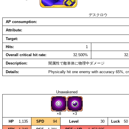
デスクロウ
AP consumption
Attribute
Target
Hits
1
Overall critical hit rate
32.500%
32
Description
闇属性で敵単体に物理中ダメージ
Details
Physically hit one enemy with accuracy 65%, cr
Unawakened
×8
×3
HP
1,135
SPD
94
Level
30
Luck
50