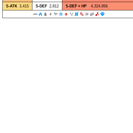
S‑ATK
3,415
S‑DEF
2,812
S‑DEF × HP
4,324,856