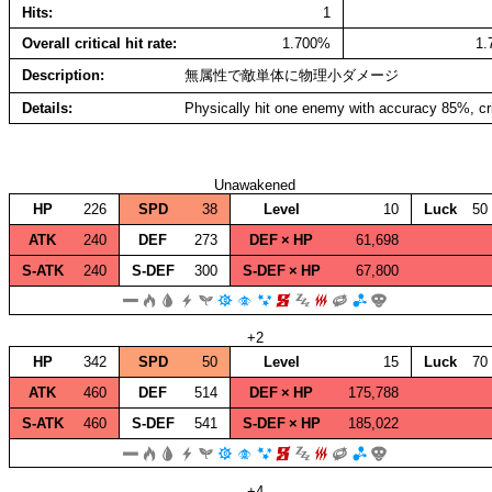
Hits
1
Overall critical hit rate
1.700%
1
Description
無属性で敵単体に物理小ダメージ
Details
Physically hit one enemy with accuracy 85%, cr
Unawakened
HP
226
SPD
38
Level
10
Luck
50
ATK
240
DEF
273
DEF × HP
61,698
S‑ATK
240
S‑DEF
300
S‑DEF × HP
67,800
+2
HP
342
SPD
50
Level
15
Luck
70
ATK
460
DEF
514
DEF × HP
175,788
S‑ATK
460
S‑DEF
541
S‑DEF × HP
185,022
+4