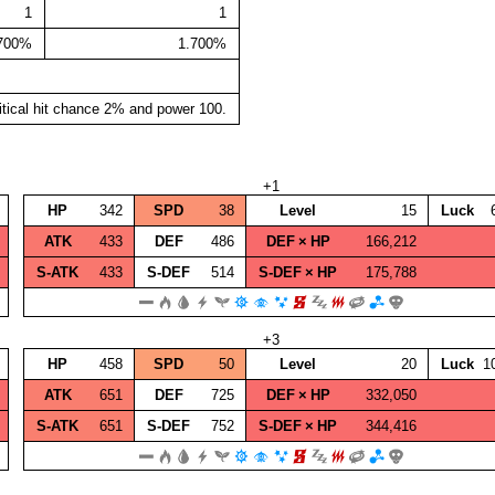
1
1
.700%
1.700%
itical hit chance 2% and power 100.
+1
HP
342
SPD
38
Level
15
Luck
ATK
433
DEF
486
DEF × HP
166,212
S‑ATK
433
S‑DEF
514
S‑DEF × HP
175,788
+3
HP
458
SPD
50
Level
20
Luck
1
ATK
651
DEF
725
DEF × HP
332,050
S‑ATK
651
S‑DEF
752
S‑DEF × HP
344,416