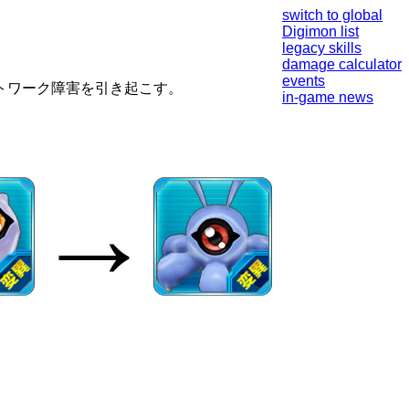
switch to global
Digimon list
legacy skills
damage calculator
events
トワーク障害を引き起こす。
in-game news
→