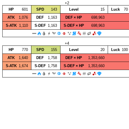
+2
HP
601
SPD
143
Level
15
Luck
70
ATK
1,076
DEF
1,163
DEF × HP
698,963
S‑ATK
1,110
S‑DEF
1,163
S‑DEF × HP
698,963
+4
HP
770
SPD
155
Level
20
Luck
100
ATK
1,640
DEF
1,758
DEF × HP
1,353,660
S‑ATK
1,674
S‑DEF
1,758
S‑DEF × HP
1,353,660