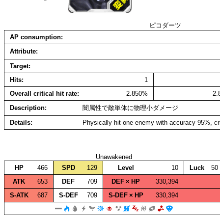
ピコダーツ
AP consumption
Attribute
Target
Hits
1
Overall critical hit rate
2.850%
2
Description
闇属性で敵単体に物理小ダメージ
Details
Physically hit one enemy with accuracy 95%, cr
Unawakened
HP
466
SPD
129
Level
10
Luck
50
ATK
653
DEF
709
DEF × HP
330,394
S‑ATK
687
S‑DEF
709
S‑DEF × HP
330,394