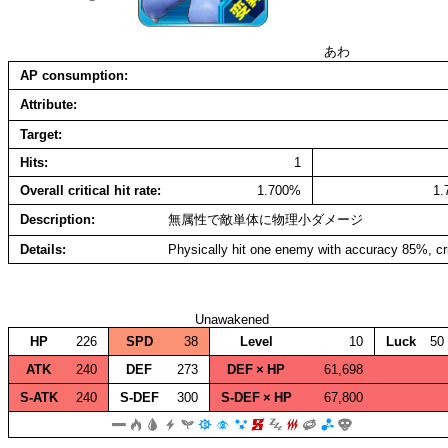
あわ
AP consumption
Attribute
Target
Hits
1
Overall critical hit rate
1.700%
1
Description
無属性で敵単体に物理小ダメージ
Details
Physically hit one enemy with accuracy 85%, cr
Unawakened
HP
226
SPD
38
Level
10
Luck
50
ATK
240
DEF
273
DEF × HP
61,698
S‑ATK
240
S‑DEF
300
S‑DEF × HP
67,800