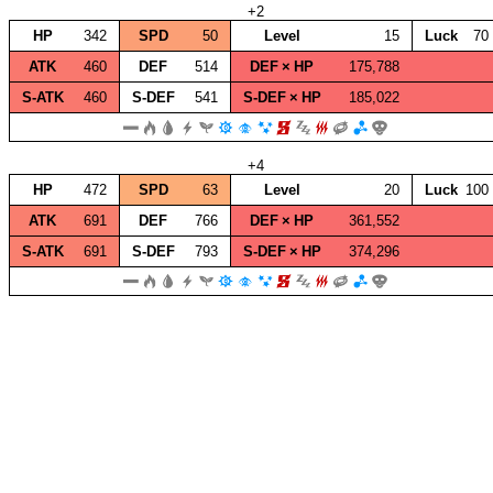
+2
HP
342
SPD
50
Level
15
Luck
70
ATK
460
DEF
514
DEF × HP
175,788
S‑ATK
460
S‑DEF
541
S‑DEF × HP
185,022
+4
HP
472
SPD
63
Level
20
Luck
100
ATK
691
DEF
766
DEF × HP
361,552
S‑ATK
691
S‑DEF
793
S‑DEF × HP
374,296