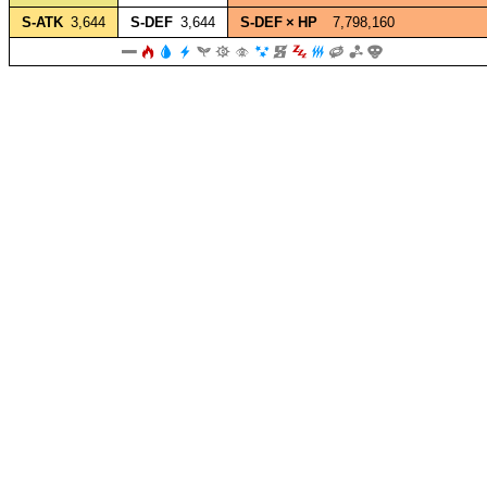
S‑ATK
3,644
S‑DEF
3,644
S‑DEF × HP
7,798,160