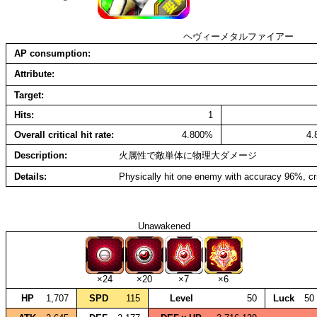
ヘヴィーメタルファイアー
AP consumption
Attribute
Target
Hits
1
Overall critical hit rate
4.800%
4
Description
火属性で敵単体に物理大ダメージ
Details
Physically hit one enemy with accuracy 96%, cr
Unawakened
×24
×20
×7
×6
HP
1,707
SPD
115
Level
50
Luck
50