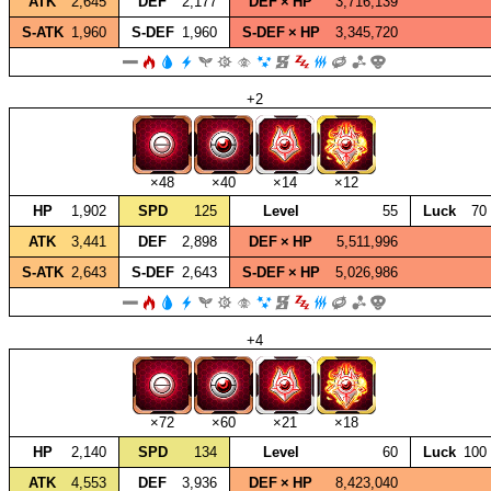
ATK
2,645
DEF
2,177
DEF × HP
3,716,139
S‑ATK
1,960
S‑DEF
1,960
S‑DEF × HP
3,345,720
+2
×48
×40
×14
×12
HP
1,902
SPD
125
Level
55
Luck
70
ATK
3,441
DEF
2,898
DEF × HP
5,511,996
S‑ATK
2,643
S‑DEF
2,643
S‑DEF × HP
5,026,986
+4
×72
×60
×21
×18
HP
2,140
SPD
134
Level
60
Luck
100
ATK
4,553
DEF
3,936
DEF × HP
8,423,040