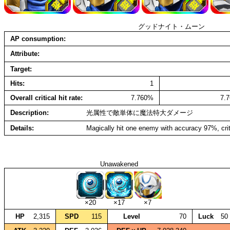
グッドナイト・ムーン
AP consumption
Attribute
Target
Hits
1
Overall critical hit rate
7.760%
7.
Description
光属性で敵単体に魔法特大ダメージ
Details
Magically hit one enemy with accuracy 97%, cri
Unawakened
×20
×17
×7
HP
2,315
SPD
115
Level
70
Luck
50