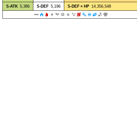
S‑ATK
5,386
S‑DEF
5,196
S‑DEF × HP
14,356,548