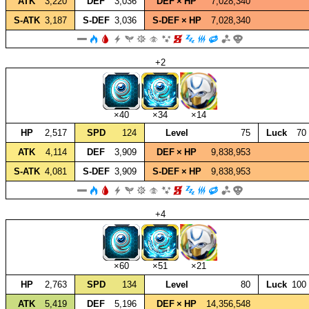
ATK
3,220
DEF
3,036
DEF × HP
7,028,340
S‑ATK
3,187
S‑DEF
3,036
S‑DEF × HP
7,028,340
+2
×40
×34
×14
HP
2,517
SPD
124
Level
75
Luck
70
ATK
4,114
DEF
3,909
DEF × HP
9,838,953
S‑ATK
4,081
S‑DEF
3,909
S‑DEF × HP
9,838,953
+4
×60
×51
×21
HP
2,763
SPD
134
Level
80
Luck
100
ATK
5,419
DEF
5,196
DEF × HP
14,356,548