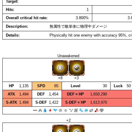
Target
Hits
1
Overall critical hit rate
3.800%
3
Description
無属性で敵単体に物理中ダメージ
Details
Physically hit one enemy with accuracy 95%, cr
Unawakened
×8
×3
HP
1,135
SPD
85
Level
30
Luck
50
ATK
1,494
DEF
1,454
DEF × HP
1,650,290
S‑ATK
1,494
S‑DEF
1,422
S‑DEF × HP
1,613,970
+2