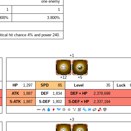
one enemy
1
1
.800%
3.800%
itical hit chance 4% and power 240.
+1
×12
×5
HP
1,297
SPD
85
Level
35
Luck
ATK
1,887
DEF
1,834
DEF × HP
2,378,698
S‑ATK
1,887
S‑DEF
1,802
S‑DEF × HP
2,337,194
+3