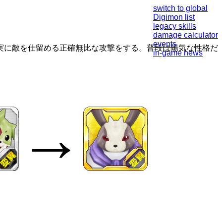
switch to global
Digimon list
legacy skills
damage calculator
events
実に敵を仕留める正確無比な攻撃をする。普段は陽気な性格だ
in-game news
→