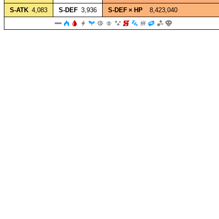
S‑ATK
4,083
S‑DEF
3,936
S‑DEF × HP
8,423,040