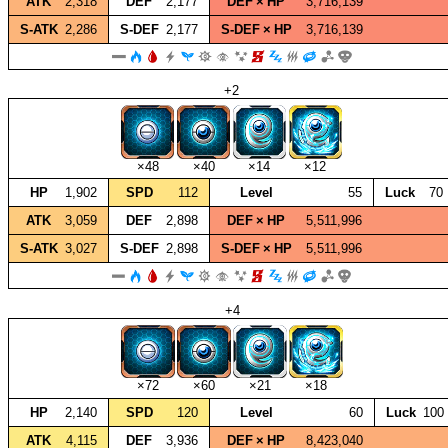
ATK
2,318
DEF
2,177
DEF × HP
3,716,139
S‑ATK
2,286
S‑DEF
2,177
S‑DEF × HP
3,716,139
+2
×48
×40
×14
×12
HP
1,902
SPD
112
Level
55
Luck
70
ATK
3,059
DEF
2,898
DEF × HP
5,511,996
S‑ATK
3,027
S‑DEF
2,898
S‑DEF × HP
5,511,996
+4
×72
×60
×21
×18
HP
2,140
SPD
120
Level
60
Luck
100
ATK
4,115
DEF
3,936
DEF × HP
8,423,040