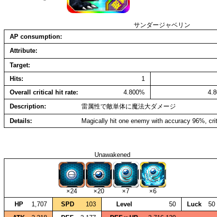
サンダージャベリン
AP consumption
Attribute
Target
Hits
1
Overall critical hit rate
4.800%
4.
Description
雷属性で敵単体に魔法大ダメージ
Details
Magically hit one enemy with accuracy 96%, cri
Unawakened
×24
×20
×7
×6
HP
1,707
SPD
103
Level
50
Luck
50