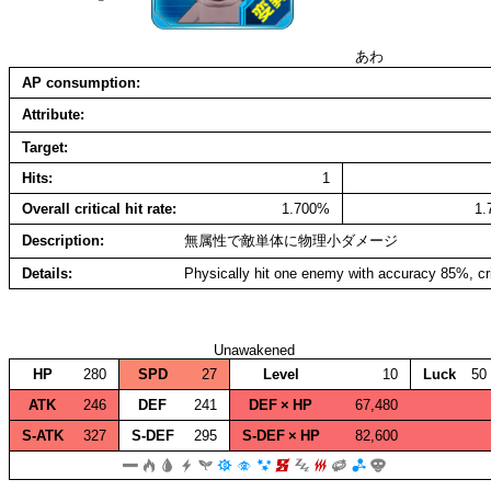
あわ
AP consumption
Attribute
Target
Hits
1
Overall critical hit rate
1.700%
1
Description
無属性で敵単体に物理小ダメージ
Details
Physically hit one enemy with accuracy 85%, cr
Unawakened
HP
280
SPD
27
Level
10
Luck
50
ATK
246
DEF
241
DEF × HP
67,480
S‑ATK
327
S‑DEF
295
S‑DEF × HP
82,600