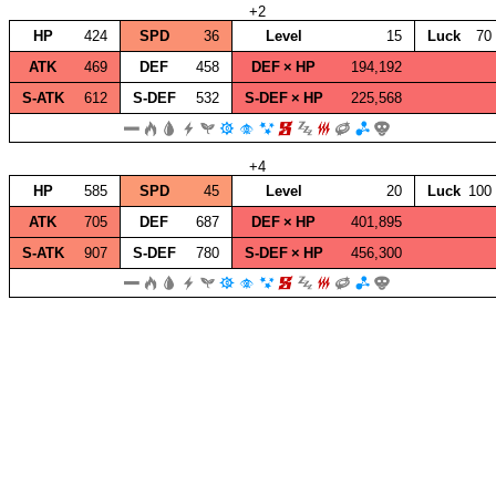
+2
HP
424
SPD
36
Level
15
Luck
70
ATK
469
DEF
458
DEF × HP
194,192
S‑ATK
612
S‑DEF
532
S‑DEF × HP
225,568
+4
HP
585
SPD
45
Level
20
Luck
100
ATK
705
DEF
687
DEF × HP
401,895
S‑ATK
907
S‑DEF
780
S‑DEF × HP
456,300