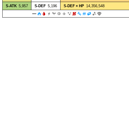
S‑ATK
5,957
S‑DEF
5,196
S‑DEF × HP
14,356,548