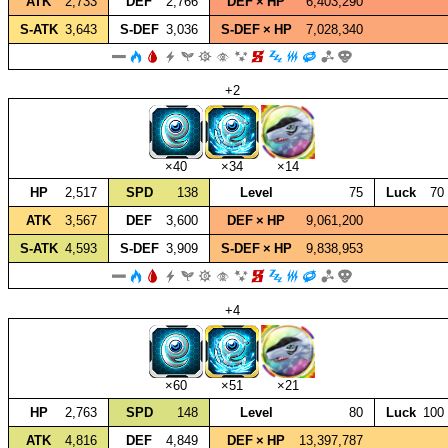
ATK
2,733
DEF
2,766
DEF × HP
6,403,290
S‑ATK
3,643
S‑DEF
3,036
S‑DEF × HP
7,028,340
+2
×40
×34
×14
HP
2,517
SPD
138
Level
75
Luck
70
ATK
3,567
DEF
3,600
DEF × HP
9,061,200
S‑ATK
4,593
S‑DEF
3,909
S‑DEF × HP
9,838,953
+4
×60
×51
×21
HP
2,763
SPD
148
Level
80
Luck
100
ATK
4,816
DEF
4,849
DEF × HP
13,397,787