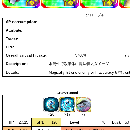
ソローブルー
AP consumption
Attribute
Target
Hits
1
Overall critical hit rate
7.760%
7.
Description
水属性で敵単体に魔法特大ダメージ
Details
Magically hit one enemy with accuracy 97%, cri
Unawakened
×20
×17
×7
HP
2,315
SPD
128
Level
70
Luck
50