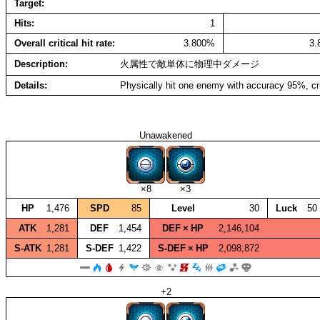
Target
Hits
1
Overall critical hit rate
3.800%
3
Description
火属性で敵単体に物理中ダメージ
Details
Physically hit one enemy with accuracy 95%, cr
Unawakened
×8
×3
HP
1,476
SPD
85
Level
30
Luck
50
ATK
1,281
DEF
1,454
DEF × HP
2,146,104
S‑ATK
1,281
S‑DEF
1,422
S‑DEF × HP
2,098,872
+2