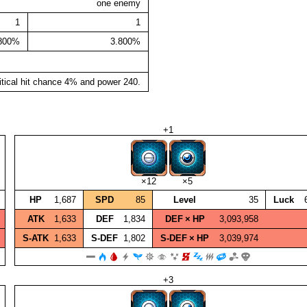
one enemy
1
1
.800%
3.800%
itical hit chance 4% and power 240.
+1
×12
×5
HP
1,687
SPD
85
Level
35
Luck
ATK
1,633
DEF
1,834
DEF × HP
3,093,958
S‑ATK
1,633
S‑DEF
1,802
S‑DEF × HP
3,039,974
+3