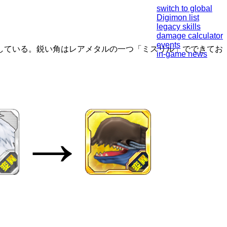
switch to global
Digimon list
legacy skills
damage calculator
events
している。鋭い角はレアメタルの一つ「ミスリル」でできてお
in-game news
→