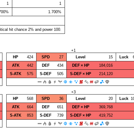
1
1
.700%
1.700%
itical hit chance 2% and power 100.
+1
HP
424
SPD
27
Level
15
Luck
ATK
442
DEF
434
DEF × HP
184,016
S‑ATK
575
S‑DEF
505
S‑DEF × HP
214,120
+3
HP
568
SPD
36
Level
20
Luck
1
ATK
664
DEF
651
DEF × HP
369,768
S‑ATK
853
S‑DEF
739
S‑DEF × HP
419,752