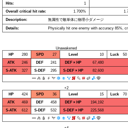
Hits
1
Overall critical hit rate
1.700%
1
Description
無属性で敵単体に物理小ダメージ
Details
Physically hit one enemy with accuracy 85%, cr
Unawakened
HP
280
SPD
27
Level
10
Luck
50
ATK
246
DEF
241
DEF × HP
67,480
S‑ATK
327
S‑DEF
295
S‑DEF × HP
82,600
+2
HP
424
SPD
36
Level
15
Luck
70
ATK
469
DEF
458
DEF × HP
194,192
S‑ATK
612
S‑DEF
532
S‑DEF × HP
225,568
+4