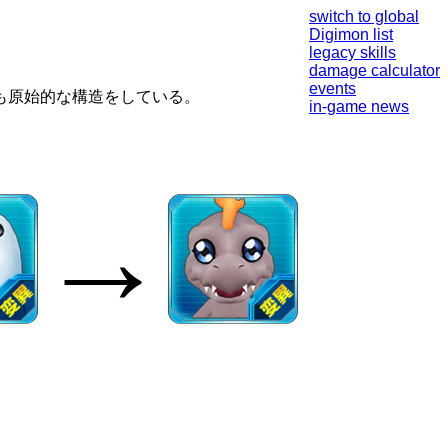
switch to global
Digimon list
legacy skills
damage calculator
events
も原始的な構造をしている。
in-game news
→