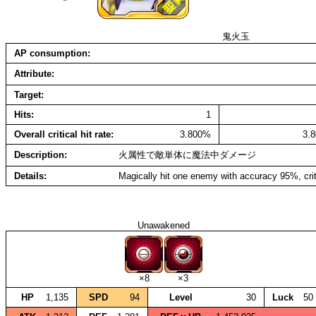
鬼火玉
AP consumption
Attribute
Target
Hits
1
Overall critical hit rate
3.800%
3.
Description
火属性で敵単体に魔法中ダメージ
Details
Magically hit one enemy with accuracy 95%, cri
Unawakened
×8
×3
HP
1,135
SPD
94
Level
30
Luck
50