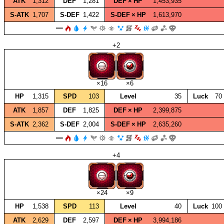
ATK
1,312
DEF
1,281
DEF × HP
1,453,935
S‑ATK
1,707
S‑DEF
1,422
S‑DEF × HP
1,613,970
+2
×16
×6
HP
1,315
SPD
103
Level
35
Luck
70
ATK
1,857
DEF
1,825
DEF × HP
2,399,875
S‑ATK
2,362
S‑DEF
2,004
S‑DEF × HP
2,635,260
+4
×24
×9
HP
1,538
SPD
113
Level
40
Luck
100
ATK
2,629
DEF
2,597
DEF × HP
3,994,186