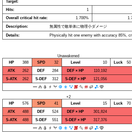
Target
Hits
1
Overall critical hit rate
1.700%
1
Description
無属性で敵単体に物理小ダメージ
Details
Physically hit one enemy with accuracy 85%, cr
Unawakened
HP
388
SPD
32
Level
10
Luck
50
ATK
262
DEF
284
DEF × HP
110,192
S‑ATK
262
S‑DEF
312
S‑DEF × HP
121,056
+2
HP
576
SPD
41
Level
15
Luck
70
ATK
488
DEF
524
DEF × HP
301,824
S‑ATK
488
S‑DEF
551
S‑DEF × HP
317,376