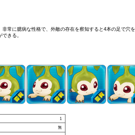
。非常に臆病な性格で、外敵の存在を察知すると4本の足で穴
ができる。
1
無