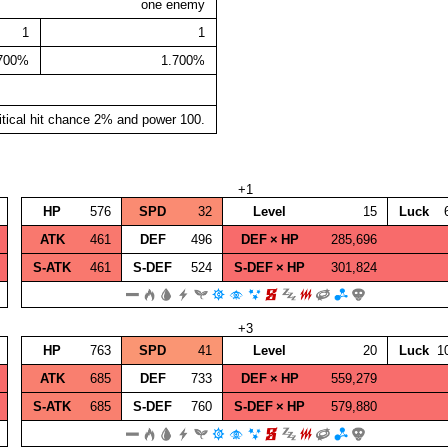
one enemy
1
1
.700%
1.700%
itical hit chance 2% and power 100.
+1
HP
576
SPD
32
Level
15
Luck
ATK
461
DEF
496
DEF × HP
285,696
S‑ATK
461
S‑DEF
524
S‑DEF × HP
301,824
+3
HP
763
SPD
41
Level
20
Luck
1
ATK
685
DEF
733
DEF × HP
559,279
S‑ATK
685
S‑DEF
760
S‑DEF × HP
579,880