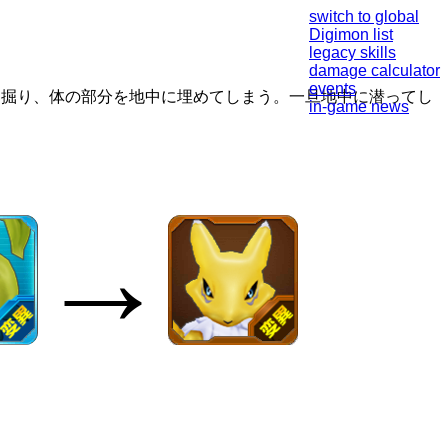
switch to global
Digimon list
legacy skills
damage calculator
events
を掘り、体の部分を地中に埋めてしまう。一旦地中に潜ってし
in-game news
→