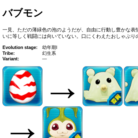
バブモン
一見、ただの薄緑色の泡のようだが、自由に行動し豊かな表
いに等しく戦闘には向いていない。口にくわえたおしゃぶり
Evolution stage
幼年期I
Tribe
幻生系
Variant
—
→
→