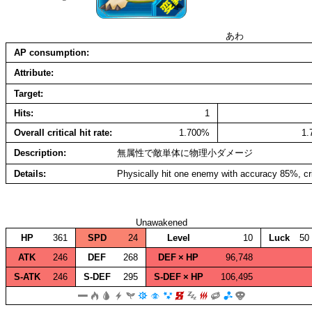
あわ
AP consumption
Attribute
Target
Hits
1
Overall critical hit rate
1.700%
1
Description
無属性で敵単体に物理小ダメージ
Details
Physically hit one enemy with accuracy 85%, cr
Unawakened
HP
361
SPD
24
Level
10
Luck
50
ATK
246
DEF
268
DEF × HP
96,748
S‑ATK
246
S‑DEF
295
S‑DEF × HP
106,495