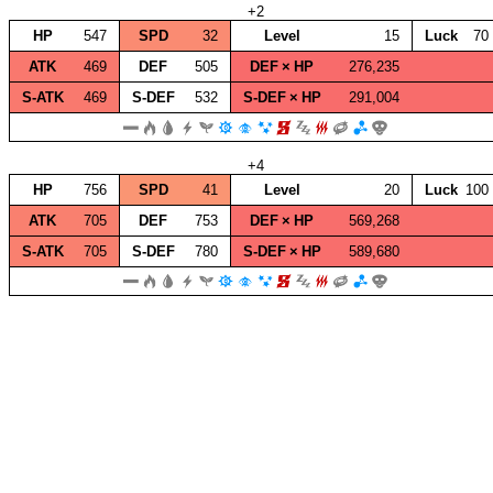
+2
HP
547
SPD
32
Level
15
Luck
70
ATK
469
DEF
505
DEF × HP
276,235
S‑ATK
469
S‑DEF
532
S‑DEF × HP
291,004
+4
HP
756
SPD
41
Level
20
Luck
100
ATK
705
DEF
753
DEF × HP
569,268
S‑ATK
705
S‑DEF
780
S‑DEF × HP
589,680