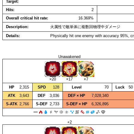
Target
Hits
2
Overall critical hit rate
16.369%
Description
火属性で敵単体に複数回物理中ダメージ
Details
Physically hit one enemy with accuracy 95%, cr
Unawakened
×20
×17
×7
HP
2,315
SPD
128
Level
70
Luck
50
ATK
3,643
DEF
3,036
DEF × HP
7,028,340
S‑ATK
2,766
S‑DEF
2,733
S‑DEF × HP
6,326,895
+2