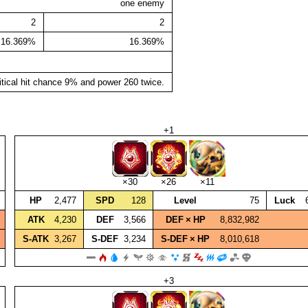
one enemy
2
2
16.369%
16.369%
itical hit chance 9% and power 260 twice.
+1
×30
×26
×11
HP
2,477
SPD
128
Level
75
Luck
ATK
4,230
DEF
3,566
DEF × HP
8,832,982
S‑ATK
3,267
S‑DEF
3,234
S‑DEF × HP
8,010,618
+3