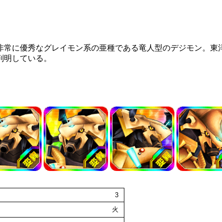
非常に優秀なグレイモン系の亜種である竜人型のデジモン。東
判明している。
3
火