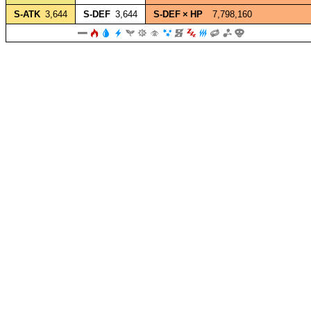
S‑ATK
3,644
S‑DEF
3,644
S‑DEF × HP
7,798,160