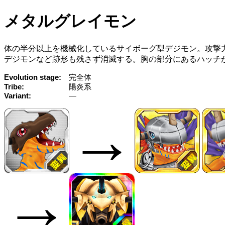
メタルグレイモン
体の半分以上を機械化しているサイボーグ型デジモン。攻撃
デジモンなど跡形も残さず消滅する。胸の部分にあるハッチ
Evolution stage
完全体
Tribe
陽炎系
Variant
—
→
→