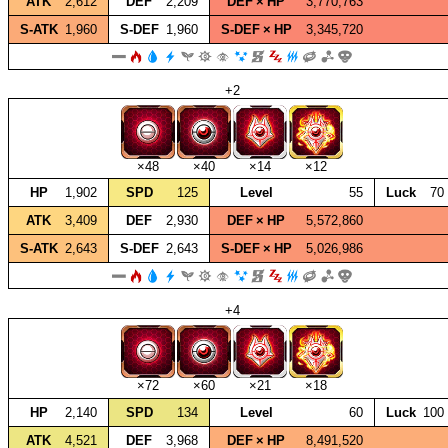
ATK
2,612
DEF
2,209
DEF × HP
3,770,763
S‑ATK
1,960
S‑DEF
1,960
S‑DEF × HP
3,345,720
+2
×48
×40
×14
×12
HP
1,902
SPD
125
Level
55
Luck
70
ATK
3,409
DEF
2,930
DEF × HP
5,572,860
S‑ATK
2,643
S‑DEF
2,643
S‑DEF × HP
5,026,986
+4
×72
×60
×21
×18
HP
2,140
SPD
134
Level
60
Luck
100
ATK
4,521
DEF
3,968
DEF × HP
8,491,520