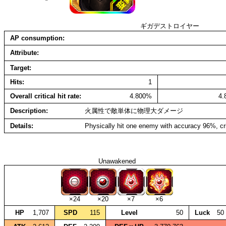
ギガデストロイヤー
AP consumption
Attribute
Target
Hits
1
Overall critical hit rate
4.800%
4
Description
火属性で敵単体に物理大ダメージ
Details
Physically hit one enemy with accuracy 96%, cr
Unawakened
×24
×20
×7
×6
HP
1,707
SPD
115
Level
50
Luck
50