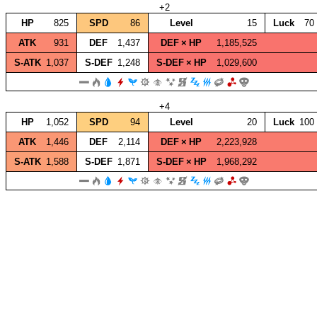
+2
HP
825
SPD
86
Level
15
Luck
70
ATK
931
DEF
1,437
DEF × HP
1,185,525
S‑ATK
1,037
S‑DEF
1,248
S‑DEF × HP
1,029,600
+4
HP
1,052
SPD
94
Level
20
Luck
100
ATK
1,446
DEF
2,114
DEF × HP
2,223,928
S‑ATK
1,588
S‑DEF
1,871
S‑DEF × HP
1,968,292