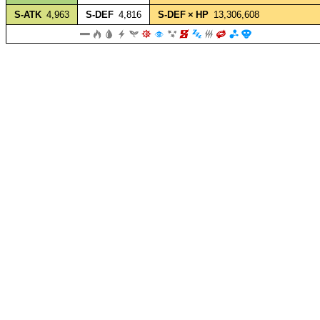
S‑ATK
4,963
S‑DEF
4,816
S‑DEF × HP
13,306,608