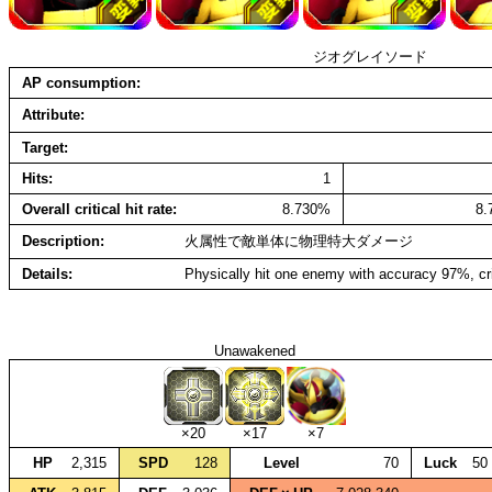
ジオグレイソード
AP consumption
Attribute
Target
Hits
1
Overall critical hit rate
8.730%
8
Description
火属性で敵単体に物理特大ダメージ
Details
Physically hit one enemy with accuracy 97%, cr
Unawakened
×20
×17
×7
HP
2,315
SPD
128
Level
70
Luck
50