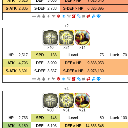
ATK
3,815
DEF
3,036
DEF × HP
7,028,340
S‑ATK
2,835
S‑DEF
2,733
S‑DEF × HP
6,326,895
+2
×40
×34
×14
HP
2,517
SPD
138
Level
75
Luck
70
ATK
4,796
DEF
3,909
DEF × HP
9,838,953
S‑ATK
3,691
S‑DEF
3,567
S‑DEF × HP
8,978,139
+4
×60
×51
×21
HP
2,763
SPD
148
Level
80
Luck
100
ATK
6,189
DEF
5,196
DEF × HP
14,356,548