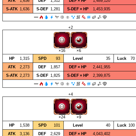
ATK
1,636
DEF
1,312
DEF × HP
1,489,120
S‑ATK
1,636
S‑DEF
1,281
S‑DEF × HP
1,453,935
+2
×16
×6
HP
1,315
SPD
93
Level
35
Luck
70
ATK
2,273
DEF
1,857
DEF × HP
2,441,955
S‑ATK
2,273
S‑DEF
1,825
S‑DEF × HP
2,399,875
+4
×24
×9
HP
1,538
SPD
101
Level
40
Luck
100
ATK
3,136
DEF
2,629
DEF × HP
4,043,402