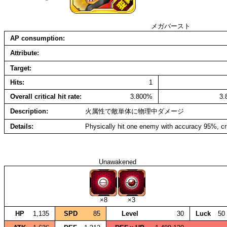
メガバースト
AP consumption
Attribute
Target
Hits
1
Overall critical hit rate
3.800%
3
Description
火属性で敵単体に物理中ダメージ
Details
Physically hit one enemy with accuracy 95%, cr
Unawakened
×8
×3
HP
1,135
SPD
85
Level
30
Luck
50