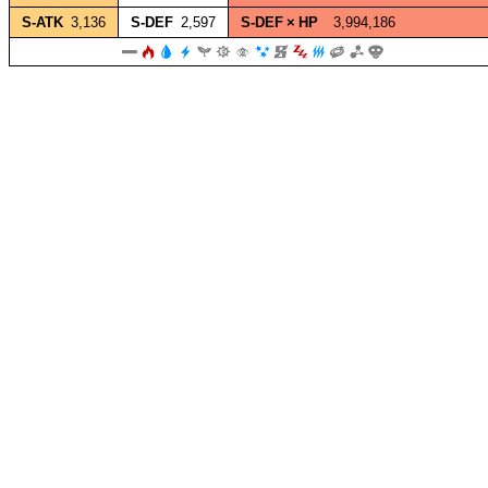
S‑ATK
3,136
S‑DEF
2,597
S‑DEF × HP
3,994,186