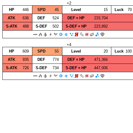
+2
HP
446
SPD
45
Level
15
Luck
70
ATK
636
DEF
524
DEF × HP
233,704
S‑ATK
488
S‑DEF
502
S‑DEF × HP
223,892
+4
HP
609
SPD
55
Level
20
Luck
100
ATK
935
DEF
774
DEF × HP
471,366
S‑ATK
726
S‑DEF
734
S‑DEF × HP
447,006