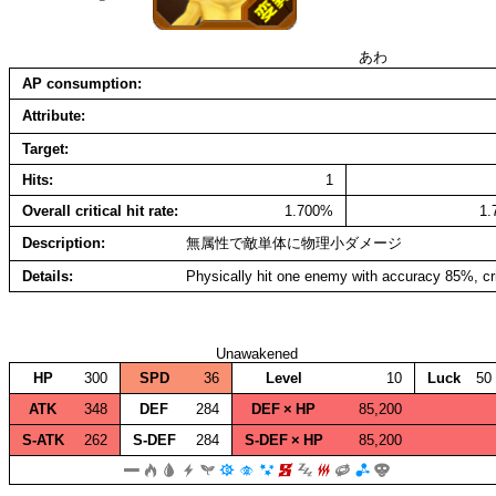
あわ
AP consumption
Attribute
Target
Hits
1
Overall critical hit rate
1.700%
1
Description
無属性で敵単体に物理小ダメージ
Details
Physically hit one enemy with accuracy 85%, cr
Unawakened
HP
300
SPD
36
Level
10
Luck
50
ATK
348
DEF
284
DEF × HP
85,200
S‑ATK
262
S‑DEF
284
S‑DEF × HP
85,200