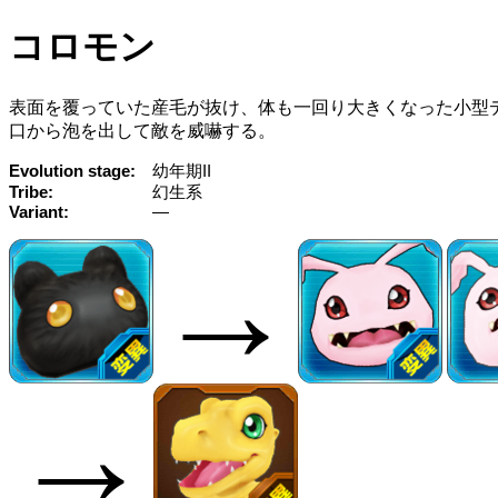
コロモン
表面を覆っていた産毛が抜け、体も一回り大きくなった小型
口から泡を出して敵を威嚇する。
Evolution stage
幼年期II
Tribe
幻生系
Variant
—
→
→