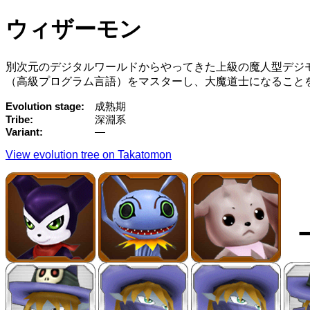
ウィザーモン
別次元のデジタルワールドからやってきた上級の魔人型デジ
（高級プログラム言語）をマスターし、大魔道士になること
Evolution stage
成熟期
Tribe
深淵系
Variant
—
View evolution tree on Takatomon