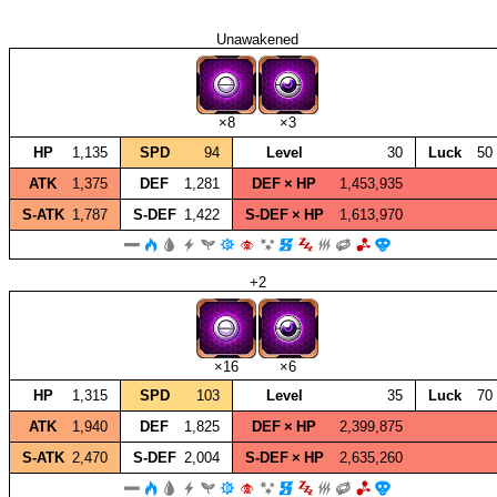
Unawakened
×8
×3
HP
1,135
SPD
94
Level
30
Luck
50
ATK
1,375
DEF
1,281
DEF × HP
1,453,935
S‑ATK
1,787
S‑DEF
1,422
S‑DEF × HP
1,613,970
+2
×16
×6
HP
1,315
SPD
103
Level
35
Luck
70
ATK
1,940
DEF
1,825
DEF × HP
2,399,875
S‑ATK
2,470
S‑DEF
2,004
S‑DEF × HP
2,635,260