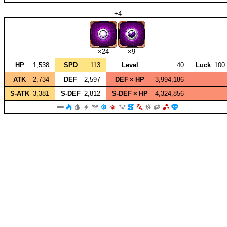
+4
×24
×9
HP
1,538
SPD
113
Level
40
Luck
100
ATK
2,734
DEF
2,597
DEF × HP
3,994,186
S‑ATK
3,381
S‑DEF
2,812
S‑DEF × HP
4,324,856