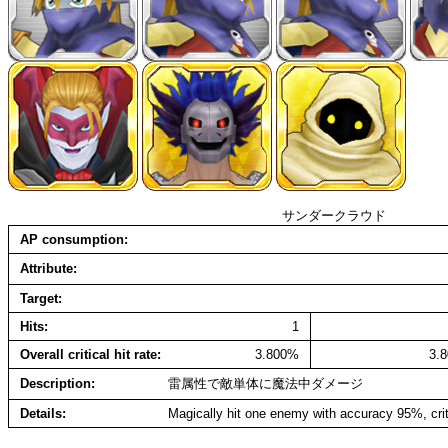
サンダークラウド
AP consumption
Attribute
Target
Hits
1
Overall critical hit rate
3.800%
3.
Description
雷属性で敵単体に魔法中ダメージ
Details
Magically hit one enemy with accuracy 95%, cri