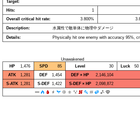
Target
Hits
1
Overall critical hit rate
3.800%
3
Description
水属性で敵単体に物理中ダメージ
Details
Physically hit one enemy with accuracy 95%, cr
Unawakened
HP
1,476
SPD
85
Level
30
Luck
50
ATK
1,281
DEF
1,454
DEF × HP
2,146,104
S‑ATK
1,281
S‑DEF
1,422
S‑DEF × HP
2,098,872