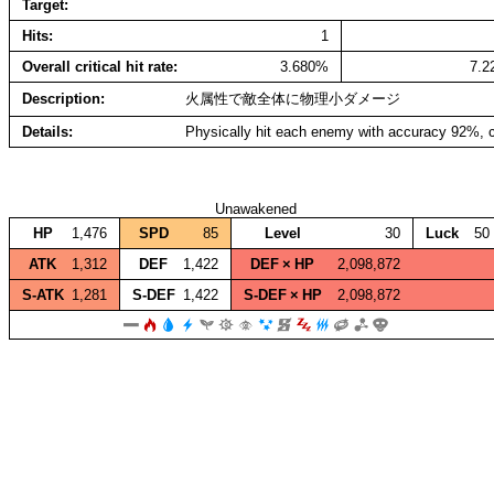
Target
Hits
1
Overall critical hit rate
3.680%
7.
Description
火属性で敵全体に物理小ダメージ
Details
Physically hit each enemy with accuracy 92%, c
Unawakened
HP
1,476
SPD
85
Level
30
Luck
50
ATK
1,312
DEF
1,422
DEF × HP
2,098,872
S‑ATK
1,281
S‑DEF
1,422
S‑DEF × HP
2,098,872