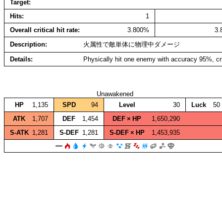
Target
Hits
1
Overall critical hit rate
3.800%
3
Description
火属性で敵単体に物理中ダメージ
Details
Physically hit one enemy with accuracy 95%, cr
Unawakened
HP
1,135
SPD
94
Level
30
Luck
50
ATK
1,707
DEF
1,454
DEF × HP
1,650,290
S‑ATK
1,281
S‑DEF
1,281
S‑DEF × HP
1,453,935