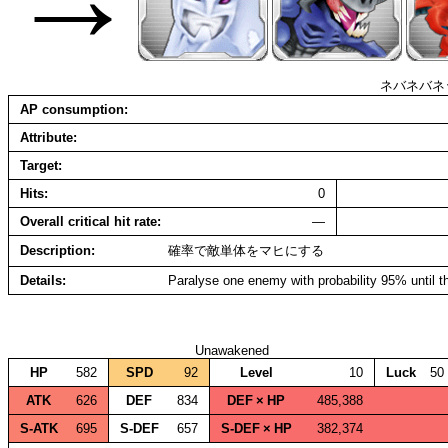
ネバネバネ
AP consumption
Attribute
Target
Hits
0
Overall critical hit rate
—
Description
確率で敵単体をマヒにする
Details
Paralyse one enemy with probability 95% until th
Unawakened
HP
582
SPD
92
Level
10
Luck
50
ATK
626
DEF
834
DEF × HP
485,388
S‑ATK
695
S‑DEF
657
S‑DEF × HP
382,374