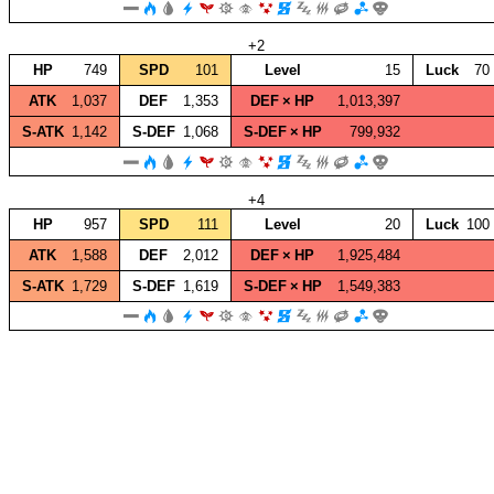
+2
HP
749
SPD
101
Level
15
Luck
70
ATK
1,037
DEF
1,353
DEF × HP
1,013,397
S‑ATK
1,142
S‑DEF
1,068
S‑DEF × HP
799,932
+4
HP
957
SPD
111
Level
20
Luck
100
ATK
1,588
DEF
2,012
DEF × HP
1,925,484
S‑ATK
1,729
S‑DEF
1,619
S‑DEF × HP
1,549,383