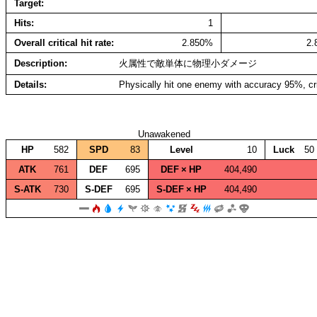
Target
Hits
1
Overall critical hit rate
2.850%
2
Description
火属性で敵単体に物理小ダメージ
Details
Physically hit one enemy with accuracy 95%, cr
Unawakened
HP
582
SPD
83
Level
10
Luck
50
ATK
761
DEF
695
DEF × HP
404,490
S‑ATK
730
S‑DEF
695
S‑DEF × HP
404,490