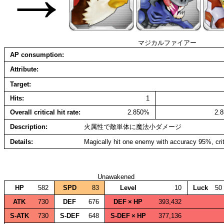
マジカルファイアー
AP consumption
Attribute
Target
Hits
1
Overall critical hit rate
2.850%
2.
Description
火属性で敵単体に魔法小ダメージ
Details
Magically hit one enemy with accuracy 95%, cri
Unawakened
HP
582
SPD
83
Level
10
Luck
50
ATK
730
DEF
676
DEF × HP
393,432
S‑ATK
730
S‑DEF
648
S‑DEF × HP
377,136