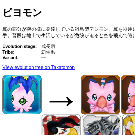
ピヨモン
翼の部分が腕の様に発達している雛鳥型デジモン。翼を器用
手。普段は地上で生活しているが危険が迫ると空を飛んで逃
Evolution stage
成長期
Tribe
幻生系
Variant
—
View evolution tree on Takatomon
→
→