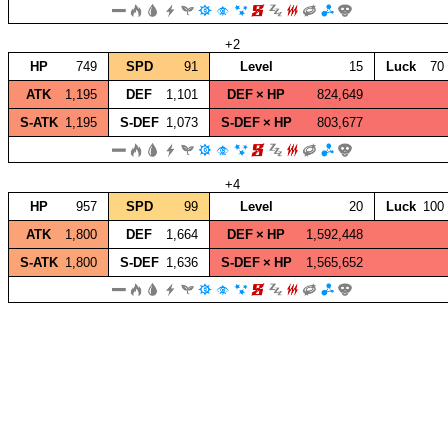
+2
HP
749
SPD
91
Level
15
Luck
70
ATK
1,195
DEF
1,101
DEF × HP
824,649
S‑ATK
1,195
S‑DEF
1,073
S‑DEF × HP
803,677
+4
HP
957
SPD
99
Level
20
Luck
100
ATK
1,800
DEF
1,664
DEF × HP
1,592,448
S‑ATK
1,800
S‑DEF
1,636
S‑DEF × HP
1,565,652