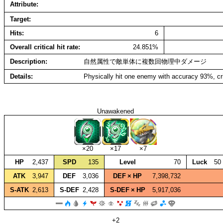
Attribute
Target
Hits
6
Overall critical hit rate
24.851%
Description
自然属性で敵単体に複数回物理中ダメージ
Details
Physically hit one enemy with accuracy 93%, cri
Unawakened
×20
×17
×7
HP
2,437
SPD
135
Level
70
Luck
50
ATK
3,947
DEF
3,036
DEF × HP
7,398,732
S‑ATK
2,613
S‑DEF
2,428
S‑DEF × HP
5,917,036
+2