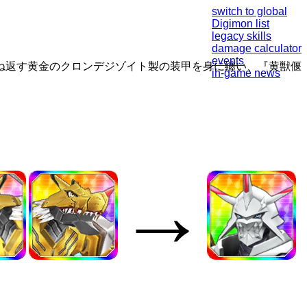
switch to global
Digimon list
legacy skills
damage calculator
events
ね返す黄金のクロンデジゾイト製の装甲を身に纏い、『黄獣偃
in-game news
→