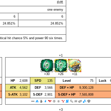
自然
one enemy
6
6
24.851%
24.851%
tical hit chance 5% and power 90 six times.
+1
×30
×26
×11
HP
2,608
SPD
135
Level
75
Luck
ATK
4,562
DEF
3,566
DEF × HP
9,300,128
S‑ATK
3,102
S‑DEF
2,901
S‑DEF × HP
7,565,808
+3