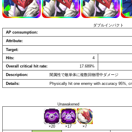
ダブルインパクト
AP consumption
Attribute
Target
Hits
4
Overall critical hit rate
17.689%
Description
闇属性で敵単体に複数回物理中ダメージ
Details
Physically hit one enemy with accuracy 95%, cri
Unawakened
×20
×17
×7