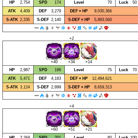
HP
2,754
SPD
174
Level
70
Luck
50
ATK
4,409
DEF
3,279
DEF × HP
9,030,366
S‑ATK
2,335
S‑DEF
2,140
S‑DEF × HP
5,893,560
+2
×40
×34
×14
HP
2,987
SPD
188
Level
75
Luck
70
ATK
5,471
DEF
4,183
DEF × HP
12,494,621
S‑ATK
3,124
S‑DEF
2,899
S‑DEF × HP
8,659,313
+4
×60
×51
×21
HP
3,269
SPD
201
Level
80
Luck
100