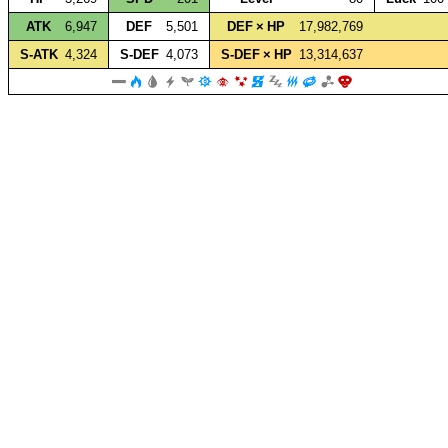
ATK
6,947
DEF
5,501
DEF × HP
17,982,769
S‑ATK
4,324
S‑DEF
4,073
S‑DEF × HP
13,314,637