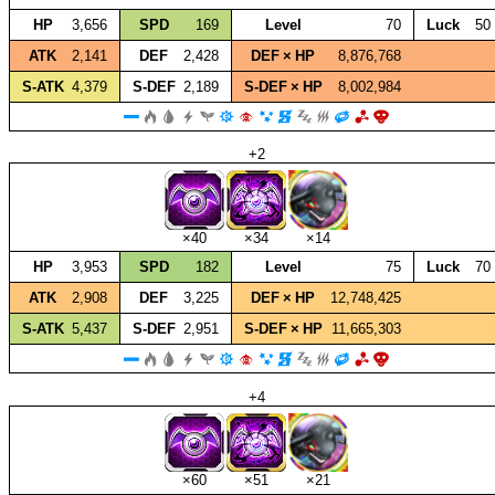
HP
3,656
SPD
169
Level
70
Luck
50
ATK
2,141
DEF
2,428
DEF × HP
8,876,768
S‑ATK
4,379
S‑DEF
2,189
S‑DEF × HP
8,002,984
+2
×40
×34
×14
HP
3,953
SPD
182
Level
75
Luck
70
ATK
2,908
DEF
3,225
DEF × HP
12,748,425
S‑ATK
5,437
S‑DEF
2,951
S‑DEF × HP
11,665,303
+4
×60
×51
×21