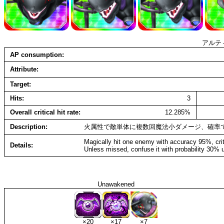
アルテ
AP consumption
Attribute
Target
Hits
3
Overall critical hit rate
12.285%
Description
火属性で敵単体に複数回魔法小ダメージ、確率
Magically hit one enemy with accuracy 95%, crit
Details
Unless missed, confuse it with probability 30% u
Unawakened
×20
×17
×7