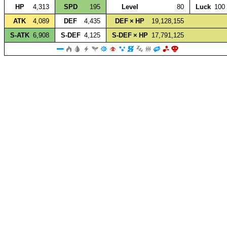
HP
4,313
SPD
195
Level
80
Luck
100
ATK
4,089
DEF
4,435
DEF × HP
19,128,155
S‑ATK
6,908
S‑DEF
4,125
S‑DEF × HP
17,791,125