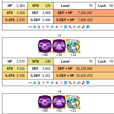
HP
2,363
SPD
128
Level
70
Luck
50
ATK
3,559
DEF
3,069
DEF × HP
7,252,047
S‑ATK
2,520
S‑DEF
3,340
S‑DEF × HP
7,892,420
+2
×40
×34
×14
HP
2,570
SPD
138
Level
75
Luck
70
ATK
4,511
DEF
3,942
DEF × HP
10,130,940
S‑ATK
3,336
S‑DEF
4,251
S‑DEF × HP
10,925,070
+4
×60
×51
×21