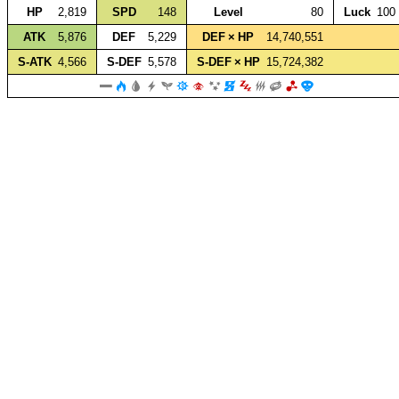
HP
2,819
SPD
148
Level
80
Luck
100
ATK
5,876
DEF
5,229
DEF × HP
14,740,551
S‑ATK
4,566
S‑DEF
5,578
S‑DEF × HP
15,724,382