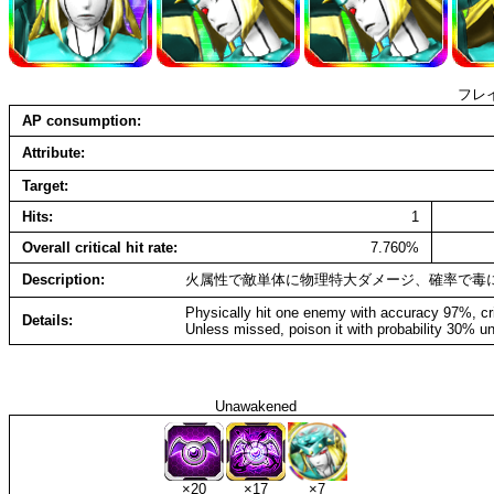
フレ
AP consumption
Attribute
Target
Hits
1
Overall critical hit rate
7.760%
Description
火属性で敵単体に物理特大ダメージ、確率で毒
Physically hit one enemy with accuracy 97%, cr
Details
Unless missed, poison it with probability 30% un
Unawakened
×20
×17
×7