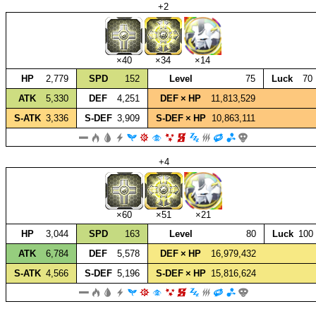
+2
×40
×34
×14
HP
2,779
SPD
152
Level
75
Luck
70
ATK
5,330
DEF
4,251
DEF × HP
11,813,529
S‑ATK
3,336
S‑DEF
3,909
S‑DEF × HP
10,863,111
+4
×60
×51
×21
HP
3,044
SPD
163
Level
80
Luck
100
ATK
6,784
DEF
5,578
DEF × HP
16,979,432
S‑ATK
4,566
S‑DEF
5,196
S‑DEF × HP
15,816,624