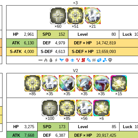
+3
×60
×51
×21
HP
2,961
SPD
152
Level
80
Luck
1
ATK
6,130
DEF
4,979
DEF × HP
14,742,819
S‑ATK
4,000
S‑DEF
4,613
S‑DEF × HP
13,659,093
V2
×85
×35
×35
×35
×35
×15
×100
×85
×56
×6
HP
3,275
SPD
173
Level
85
Luck
1
ATK
7,668
DEF
6,387
DEF × HP
20,917,425