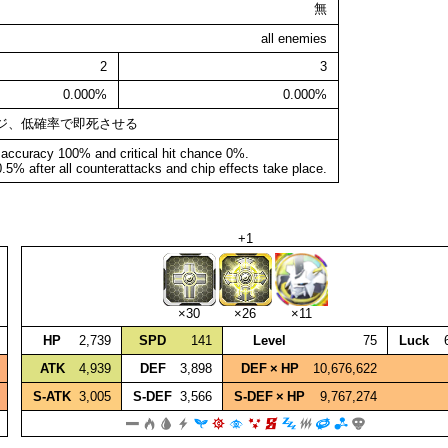
無
all enemies
2
3
0.000%
0.000%
ージ、低確率で即死させる
accuracy 100% and critical hit chance 0%.
0.5% after all counterattacks and chip effects take place.
+1
×30
×26
×11
HP
2,739
SPD
141
Level
75
Luck
ATK
4,939
DEF
3,898
DEF × HP
10,676,622
S‑ATK
3,005
S‑DEF
3,566
S‑DEF × HP
9,767,274