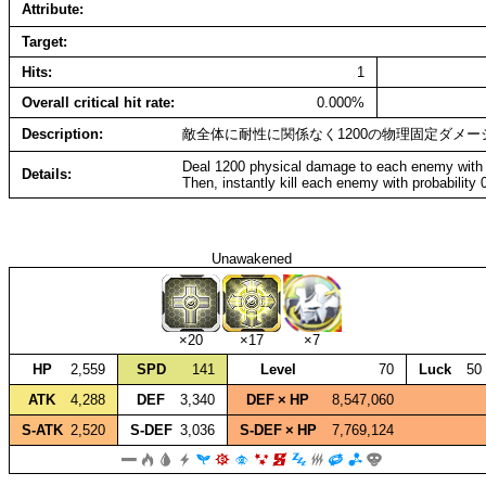
Attribute
Target
Hits
1
Overall critical hit rate
0.000%
Description
敵全体に耐性に関係なく1200の物理固定ダメ
Deal 1200 physical damage to each enemy with 
Details
Then, instantly kill each enemy with probability 
Unawakened
×20
×17
×7
HP
2,559
SPD
141
Level
70
Luck
50
ATK
4,288
DEF
3,340
DEF × HP
8,547,060
S‑ATK
2,520
S‑DEF
3,036
S‑DEF × HP
7,769,124