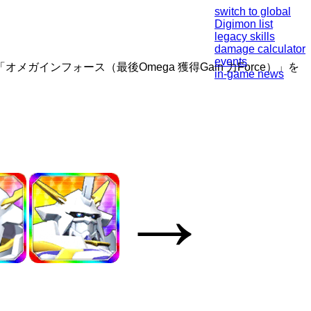
switch to global
Digimon list
legacy skills
damage calculator
events
ンフォース（最後Omega 獲得Gain 力Force）」を
in-game news
→