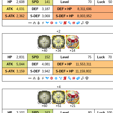
HP
2,608
SPD
141
Level
70
Luck
50
ATK
4,031
DEF
3,187
DEF × HP
8,311,696
S‑ATK
2,362
S‑DEF
3,069
S‑DEF × HP
8,003,952
+2
×40
×34
×14
HP
2,831
SPD
152
Level
75
Luck
70
ATK
5,044
DEF
4,081
DEF × HP
11,553,311
S‑ATK
3,159
S‑DEF
3,942
S‑DEF × HP
11,159,802
+4
×60
×51
×21
HP
3,102
SPD
163
Level
80
Luck
100