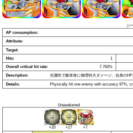
ジ
AP consumption
Attribute
Target
Hits
1
Overall critical hit rate
7.760%
Description
光属性で敵単体に物理特大ダメージ、自身のH
Details
Physically hit one enemy with accuracy 97%, cri
Unawakened
×20
×17
×7