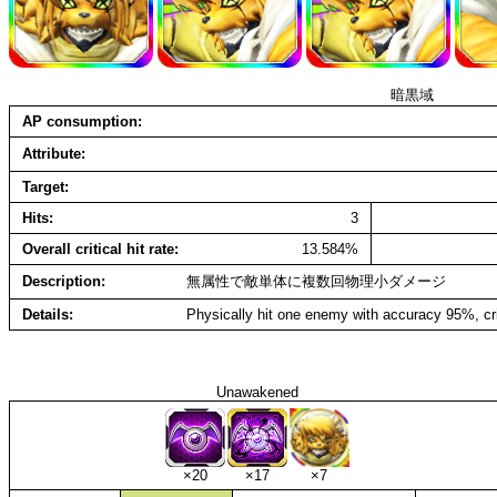
暗黒域
AP consumption
Attribute
Target
Hits
3
Overall critical hit rate
13.584%
Description
無属性で敵単体に複数回物理小ダメージ
Details
Physically hit one enemy with accuracy 95%, cri
Unawakened
×20
×17
×7