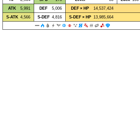
ATK
5,991
DEF
5,006
DEF × HP
14,537,424
S‑ATK
4,566
S‑DEF
4,816
S‑DEF × HP
13,985,664