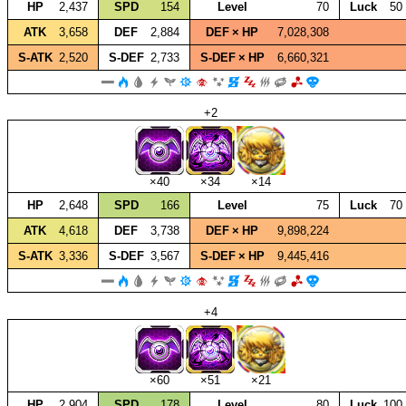
HP
2,437
SPD
154
Level
70
Luck
50
ATK
3,658
DEF
2,884
DEF × HP
7,028,308
S‑ATK
2,520
S‑DEF
2,733
S‑DEF × HP
6,660,321
+2
×40
×34
×14
HP
2,648
SPD
166
Level
75
Luck
70
ATK
4,618
DEF
3,738
DEF × HP
9,898,224
S‑ATK
3,336
S‑DEF
3,567
S‑DEF × HP
9,445,416
+4
×60
×51
×21
HP
2,904
SPD
178
Level
80
Luck
100